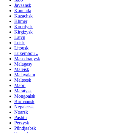
Javaansk
Kannada
Kazachsk
Khmer
Koerdysk
Kirgizysk
Latyn
Letsk
Litousk
Luxembou ..
Masedoanysk
Malagasy
Maleisk
Malayalam
Malteesk
Maori
Maratysk
Mongoalsk
Birmaansk
Nepaleesk
Noarsk
Pashtu
Perzysk
Pûndjaabsk