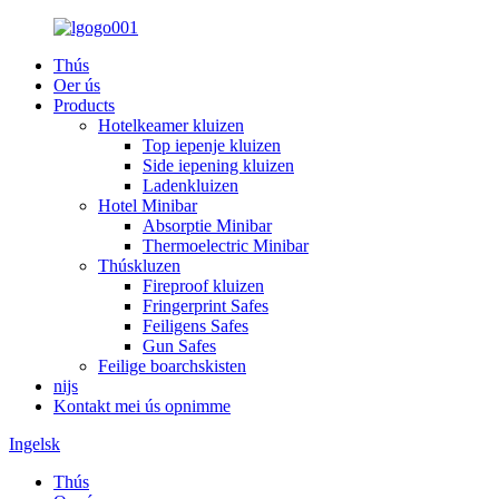
Thús
Oer ús
Products
Hotelkeamer kluizen
Top iepenje kluizen
Side iepening kluizen
Ladenkluizen
Hotel Minibar
Absorptie Minibar
Thermoelectric Minibar
Thúskluzen
Fireproof kluizen
Fringerprint Safes
Feiligens Safes
Gun Safes
Feilige boarchskisten
nijs
Kontakt mei ús opnimme
Ingelsk
Thús