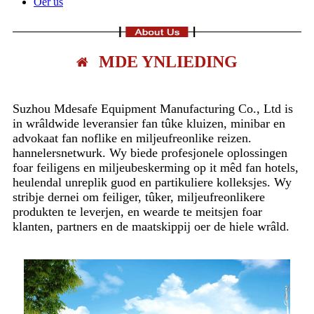
Oer ús
MDE YNLIEDING
Suzhou Mdesafe Equipment Manufacturing Co., Ltd is
in wrâldwide leveransier fan tûke kluizen, minibar en
advokaat fan noflike en miljeufreonlike reizen.
hannelersnetwurk. Wy biede profesjonele oplossingen
foar feiligens en miljeubeskerming op it mêd fan hotels,
heulendal unreplik guod en partikuliere kolleksjes. Wy
stribje dernei om feiliger, tûker, miljeufreonlikere
produkten te leverjen, en wearde te meitsjen foar
klanten, partners en de maatskippij oer de hiele wrâld.