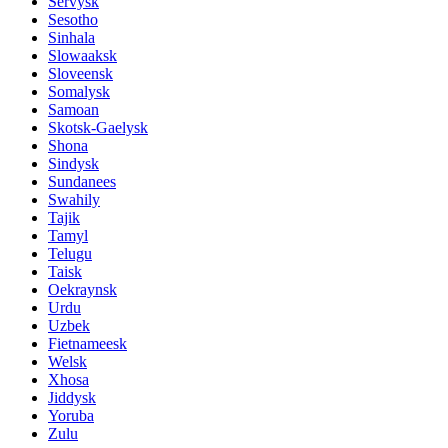
Servysk
Sesotho
Sinhala
Slowaaksk
Sloveensk
Somalysk
Samoan
Skotsk-Gaelysk
Shona
Sindysk
Sundanees
Swahily
Tajik
Tamyl
Telugu
Taisk
Oekraynsk
Urdu
Uzbek
Fietnameesk
Welsk
Xhosa
Jiddysk
Yoruba
Zulu