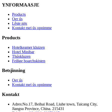
YNFORMAASJE
Products
Oer ús
Lêste nijs
Kontakt mei ús opnimme
Products
Hotelkeamer kluizen
Hotel Minibar
Thúskluzen
Feilige boarchskisten
Betsjinning
Oer ús
Kontakt mei ús opnimme
Kontakt
Adres:
No.17, Beihai Road, Liuhe town, Taicang City,
Jiangsu Province, China. 215431