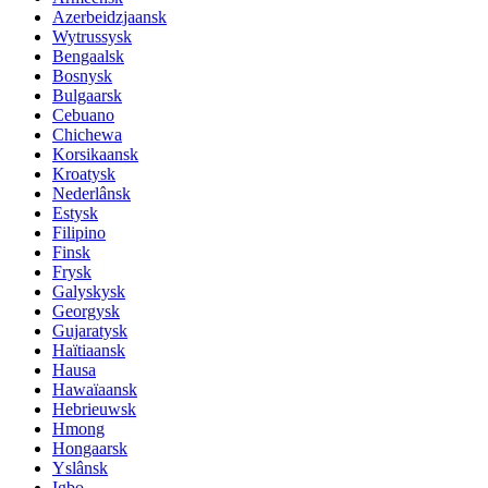
Azerbeidzjaansk
Wytrussysk
Bengaalsk
Bosnysk
Bulgaarsk
Cebuano
Chichewa
Korsikaansk
Kroatysk
Nederlânsk
Estysk
Filipino
Finsk
Frysk
Galyskysk
Georgysk
Gujaratysk
Haïtiaansk
Hausa
Hawaïaansk
Hebrieuwsk
Hmong
Hongaarsk
Yslânsk
Igbo