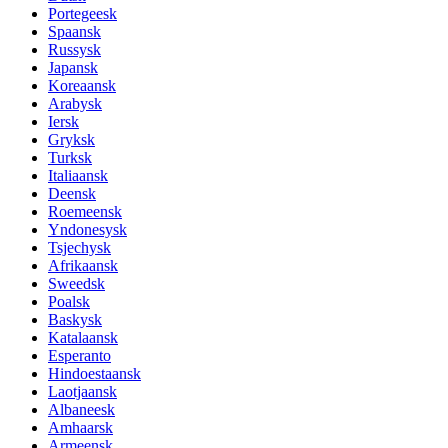
Portegeesk
Spaansk
Russysk
Japansk
Koreaansk
Arabysk
Iersk
Gryksk
Turksk
Italiaansk
Deensk
Roemeensk
Yndonesysk
Tsjechysk
Afrikaansk
Sweedsk
Poalsk
Baskysk
Katalaansk
Esperanto
Hindoestaansk
Laotjaansk
Albaneesk
Amhaarsk
Armeensk