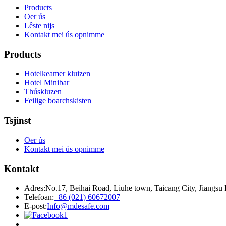
Products
Oer ús
Lêste nijs
Kontakt mei ús opnimme
Products
Hotelkeamer kluizen
Hotel Minibar
Thúskluzen
Feilige boarchskisten
Tsjinst
Oer ús
Kontakt mei ús opnimme
Kontakt
Adres:
No.17, Beihai Road, Liuhe town, Taicang City, Jiangsu
Telefoan:
+86 (021) 60672007
E-post:
Info@mdesafe.com