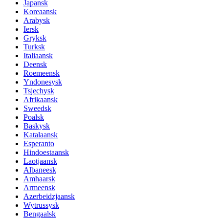
Japansk
Koreaansk
Arabysk
Iersk
Gryksk
Turksk
Italiaansk
Deensk
Roemeensk
Yndonesysk
Tsjechysk
Afrikaansk
Sweedsk
Poalsk
Baskysk
Katalaansk
Esperanto
Hindoestaansk
Laotjaansk
Albaneesk
Amhaarsk
Armeensk
Azerbeidzjaansk
Wytrussysk
Bengaalsk