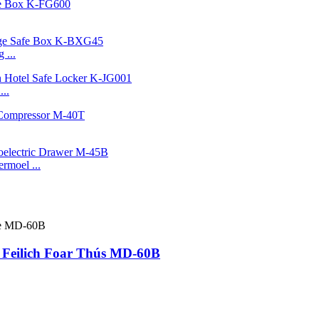
 ...
...
rmoel ...
t Feilich Foar Thús MD-60B