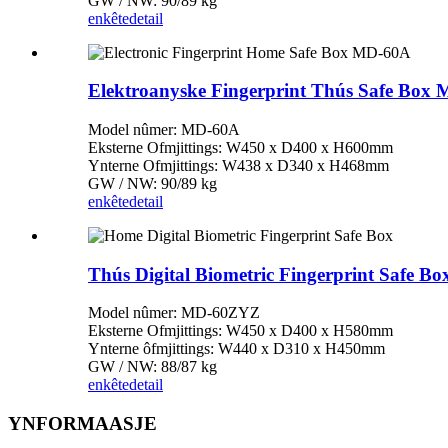
GW / NW: 90/89 kg
enkête
detail
Elektroanyske Fingerprint Thús Safe Box
Model nûmer: MD-60A
Eksterne Ofmjittings: W450 x D400 x H600mm
Ynterne Ofmjittings: W438 x D340 x H468mm
GW / NW: 90/89 kg
enkête
detail
Thús Digital Biometric Fingerprint Safe Bo
Model nûmer: MD-60ZYZ
Eksterne Ofmjittings: W450 x D400 x H580mm
Ynterne ôfmjittings: W440 x D310 x H450mm
GW / NW: 88/87 kg
enkête
detail
YNFORMAASJE