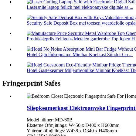
Lasersnije laptop feilich mei elektroanyske digitale sa ...
Secuirty Safe Deposit Box mei toetsen weardefolle opslag
Produksjepriis Feiligens Metalen garderobe Top Iepen H 
Hotel Gjin lûdsopname Minibar Koelkast Sûnder Co ...
Hotel Gastekeamer Miljeufreonlike Minibar Koelkast The
Fringerprint Safes
Sliepkeamerkast Elektroanyske Fingerprin
Model nûmer: MD-60B
Eksterne Ofmjittings: W450 x D400 x H600mm
Ynterne ôfmjittings: W438 x D340 x H408mm