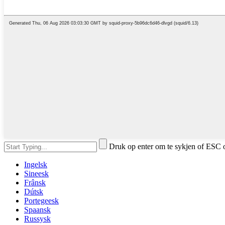
Druk op enter om te sykjen of ESC o
Ingelsk
Sineesk
Frânsk
Dútsk
Portegeesk
Spaansk
Russysk