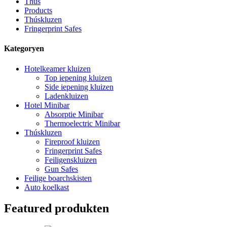
Thús
Products
Thúskluzen
Fringerprint Safes
Kategoryen
Hotelkeamer kluizen
Top iepening kluizen
Side iepening kluizen
Ladenkluizen
Hotel Minibar
Absorptie Minibar
Thermoelectric Minibar
Thúskluzen
Fireproof kluizen
Fringerprint Safes
Feiligenskluizen
Gun Safes
Feilige boarchskisten
Auto koelkast
Featured produkten