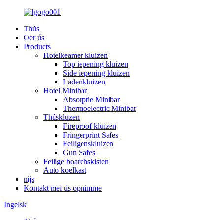
Thús
Oer ús
Products
Hotelkeamer kluizen
Top iepening kluizen
Side iepening kluizen
Ladenkluizen
Hotel Minibar
Absorptie Minibar
Thermoelectric Minibar
Thúskluzen
Fireproof kluizen
Fringerprint Safes
Feiligenskluizen
Gun Safes
Feilige boarchskisten
Auto koelkast
nijs
Kontakt mei ús opnimme
Ingelsk