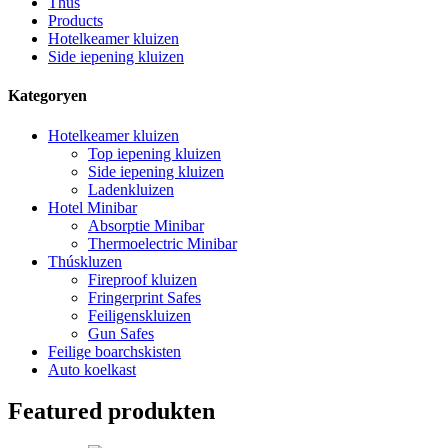
Thús
Products
Hotelkeamer kluizen
Side iepening kluizen
Kategoryen
Hotelkeamer kluizen
Top iepening kluizen
Side iepening kluizen
Ladenkluizen
Hotel Minibar
Absorptie Minibar
Thermoelectric Minibar
Thúskluzen
Fireproof kluizen
Fringerprint Safes
Feiligenskluizen
Gun Safes
Feilige boarchskisten
Auto koelkast
Featured produkten