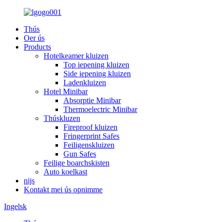
Thús
Oer ús
Products
Hotelkeamer kluizen
Top iepening kluizen
Side iepening kluizen
Ladenkluizen
Hotel Minibar
Absorptie Minibar
Thermoelectric Minibar
Thúskluzen
Fireproof kluizen
Fringerprint Safes
Feiligenskluizen
Gun Safes
Feilige boarchskisten
Auto koelkast
nijs
Kontakt mei ús opnimme
Ingelsk