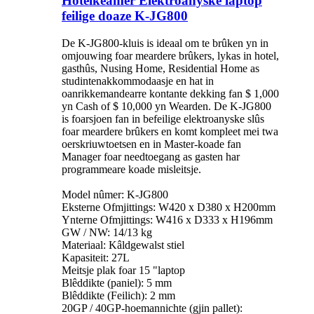
Hotelkeamer Elektroanyske laptop
feilige doaze K-JG800
De K-JG800-kluis is ideaal om te brûken yn in
omjouwing foar meardere brûkers, lykas in hotel,
gasthûs, Nusing Home, Residential Home as
studintenakkommodaasje en hat in
oanrikkemandearre kontante dekking fan $ 1,000
yn Cash of $ 10,000 yn Wearden. De K-JG800
is foarsjoen fan in befeilige elektroanyske slûs
foar meardere brûkers en komt kompleet mei twa
oerskriuwtoetsen en in Master-koade fan
Manager foar needtoegang as gasten har
programmeare koade misleitsje.
Model nûmer: K-JG800
Eksterne Ofmjittings: W420 x D380 x H200mm
Ynterne Ofmjittings: W416 x D333 x H196mm
GW / NW: 14/13 kg
Materiaal: Kâldgewalst stiel
Kapasiteit: 27L
Meitsje plak foar 15 "laptop
Blêddikte (paniel): 5 mm
Blêddikte (Feilich): 2 mm
20GP / 40GP-hoemannichte (gjin pallet):