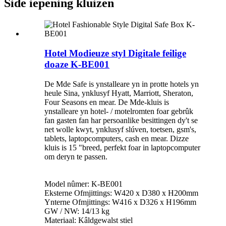
Side iepening kluizen
Hotel Modieuze styl Digitale feilige
doaze K-BE001
De Mde Safe is ynstalleare yn in protte hotels yn
heule Sina, ynklusyf Hyatt, Marriott, Sheraton,
Four Seasons en mear. De Mde-kluis is
ynstalleare yn hotel- / motelromten foar gebrûk
fan gasten fan har persoanlike besittingen dy't se
net wolle kwyt, ynklusyf slúven, toetsen, gsm's,
tablets, laptopcomputers, cash en mear. Dizze
kluis is 15 "breed, perfekt foar in laptopcomputer
om deryn te passen.
Model nûmer: K-BE001
Eksterne Ofmjittings: W420 x D380 x H200mm
Ynterne Ofmjittings: W416 x D326 x H196mm
GW / NW: 14/13 kg
Materiaal: Kâldgewalst stiel