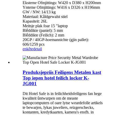
Eksterne Ofmjittings: W420 x D380 x H200mm
Ynterne Ofmjittings: W416 x D326 x H196mm
GW / NW: 14/13 kg
Materiaal: Kâldgewalst stiel
Kapasiteit: 26L
Meitsje plak foar 15 "laptop
Blêddikte (paniel): 5 mm
Blêddikte (Feilich): 2 mm
20GP / 40GP-hoemannichte (gjin pallet):
606/1259 pcs
enkête
detail
Produksjepriis Feiligens Metalen kast
Top iepen hotel feilich locker K-
JG001
Dit Hotel Safe is in feilichheidsfeiligens fan hege
kwaliteit ûntwurpen om de measte
laptopcomputers of oare lytse weardefolle artikels
te bewarjen, lykas juweliers, reizgerschecks,
kontanten, kredytkaarten, kamera's ensfh. in