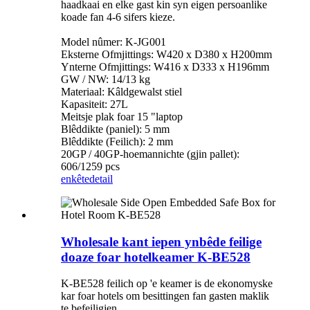
haadkaai en elke gast kin syn eigen persoanlike
koade fan 4-6 sifers kieze.
Model nûmer: K-JG001
Eksterne Ofmjittings: W420 x D380 x H200mm
Ynterne Ofmjittings: W416 x D333 x H196mm
GW / NW: 14/13 kg
Materiaal: Kâldgewalst stiel
Kapasiteit: 27L
Meitsje plak foar 15 "laptop
Blêddikte (paniel): 5 mm
Blêddikte (Feilich): 2 mm
20GP / 40GP-hoemannichte (gjin pallet):
606/1259 pcs
enkête
detail
Wholesale kant iepen ynbêde feilige
doaze foar hotelkeamer K-BE528
K-BE528 feilich op 'e keamer is de ekonomyske
kar foar hotels om besittingen fan gasten maklik
te befeiligjen.