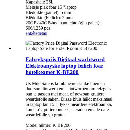
Kapasiteit: 26L
Meitsje plak foar 15 "laptop
Blêddikte (paniel): 5 mm
Blêddikte (Feilich): 2 mm
20GP / 40GP-hoemannichte (gjin pallet):
606/1259 pcs
enkête
detail
Fabrykspriis Digitaal wachtwurd
Elektroanyske laptop feilich foar
hotelkeamer K-BE200
Us Mde Safe is kombineare slanke linen en
duorsum ûntwerp en is ûntworpen om reizgers
oan te passen mei mear, of gewoan gruttere,
weardefolle saken. Dizze kluis hâldt maksimaal
in laptop fan 15 ", lykas meardere elektroanika,
kamera's, portemonnees, sieraden en alle oare
weardefolle yn grutte.
Model nûmer: K-BE200