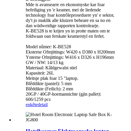
Mde is avansearre en ekonomyske kar foar
befeiliging yn 'e keamer, mei de liedende
technology foar kontrôleproseduere yn' e sektor,
dy't jo maklik alle kluizen beheare en sa no en
dan wiidweidige rapporten kontrolearje.
K-BE528 is te krijen yn in protte maten om te
foldwaan oan ferskate keamerstyl en ferlet.
Model nûmer: K-BE528
Eksterne Ofmjittings: W420 x D380 x H200mm
Ynterne Ofmjittings: W416 x D326 x H196mm
GW / NW: 14/13 kg
Materiaal: Kâldgewalst stiel
Kapasiteit: 26L
Meitsje plak foar 15 "laptop.
Blêddikte (paniel): 5 mm
Blêddikte (Feilich): 2 mm
20GP / 40GP-hoemannichte (gjin pallet):
606/1259 pcs
enkête
detail