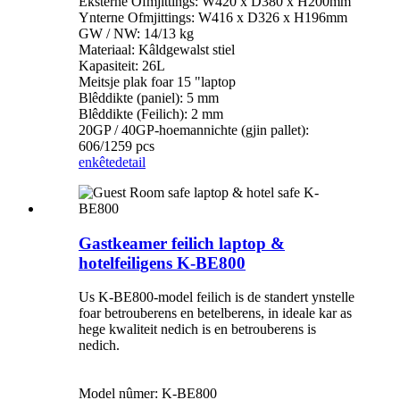
Eksterne Ofmjittings: W420 x D380 x H200mm
Ynterne Ofmjittings: W416 x D326 x H196mm
GW / NW: 14/13 kg
Materiaal: Kâldgewalst stiel
Kapasiteit: 26L
Meitsje plak foar 15 "laptop
Blêddikte (paniel): 5 mm
Blêddikte (Feilich): 2 mm
20GP / 40GP-hoemannichte (gjin pallet):
606/1259 pcs
enkête
detail
Gastkeamer feilich laptop &
hotelfeiligens K-BE800
Us K-BE800-model feilich is de standert ynstelle
foar betrouberens en betelberens, in ideale kar as
hege kwaliteit nedich is en betrouberens is
nedich.
Model nûmer: K-BE800