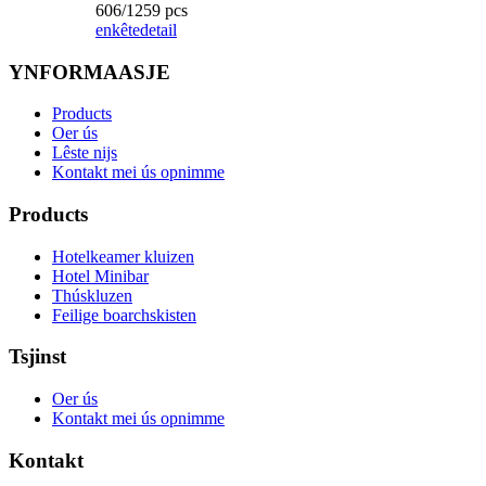
606/1259 pcs
enkête
detail
YNFORMAASJE
Products
Oer ús
Lêste nijs
Kontakt mei ús opnimme
Products
Hotelkeamer kluizen
Hotel Minibar
Thúskluzen
Feilige boarchskisten
Tsjinst
Oer ús
Kontakt mei ús opnimme
Kontakt