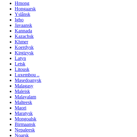
Hmong
Hongaarsk
Yslânsk
Igbo
Javaansk
Kannada
Kazachsk
Khmer
Koerdysk
Kirgizysk
Latyn
Letsk
Litousk
Luxembou ..
Masedoanysk
Malagasy
Maleisk
Malayalam
Malteesk
Maori
Maratysk
Mongoalsk
Birmaansk
Nepaleesk
Noarsk