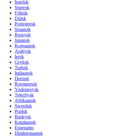
Ingelsk
Sineesk
Frânsk
Dútsk
Portegeesk
Spaansk
Russysk
Japansk
Koreaansk
Arabysk
Iersk
Gryksk
Turksk
Italiaansk
Deensk
Roemeensk
Yndonesysk
Tsjechysk
Afrikaansk
Sweedsk
Poalsk
Baskysk
Katalaansk
Esperanto
Hindoestaansk