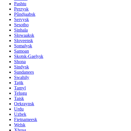
Pashtu
Perzysk
Pûndjaabsk
Servysk
Sesotho
Sinhala
Slowaaksk
Sloveensk
Somalysk
Samoan
Skotsk-Gaelysk
Shona
Sindysk
Sundanees
Swahily
Tajik
Tamyl
Telugu
Taisk
Oekraynsk
Urdu
Uzbek
Fietnameesk
Welsk
Xhosa