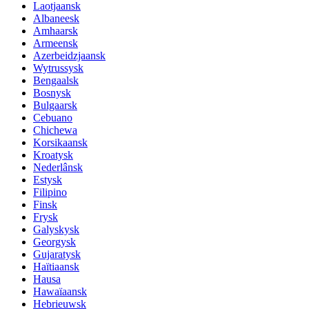
Laotjaansk
Albaneesk
Amhaarsk
Armeensk
Azerbeidzjaansk
Wytrussysk
Bengaalsk
Bosnysk
Bulgaarsk
Cebuano
Chichewa
Korsikaansk
Kroatysk
Nederlânsk
Estysk
Filipino
Finsk
Frysk
Galyskysk
Georgysk
Gujaratysk
Haïtiaansk
Hausa
Hawaïaansk
Hebrieuwsk