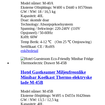
Model nûmer: M-40A
Eksterne Ofmjittings: W400 x D440 x H570mm
GW / NW: 18 / 16,5 kg
Kapasiteit: 40L
Doar: skomde doar
Technology: Absorpsjekoelsysteem
Spanning / frekwinsje: 220-240V (110V
Opsjoneel) / 50-60Hz
Krêft: 60W
Temp Berik: 4-12 ℃ （Om 25 ℃ Omjouwing）
Sertifikaat: CE / RoHS
enkête
detail
Hotel Gastkeamer Miljeufreonlike
Minibar Koelkast Thermo-elektryske
lade M-45B
Model nûmer: M-45B
Eksterne ôfmjittings: W495 x D455x H420mm
GW / NW: 13,5 / 12,5 kg
Kapasiteit: 40L