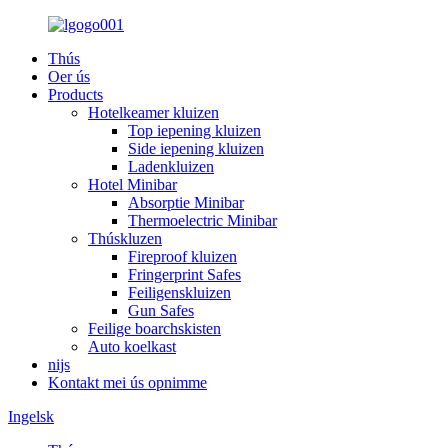
Thús
Oer ús
Products
Hotelkeamer kluizen
Top iepening kluizen
Side iepening kluizen
Ladenkluizen
Hotel Minibar
Absorptie Minibar
Thermoelectric Minibar
Thúskluzen
Fireproof kluizen
Fringerprint Safes
Feiligenskluizen
Gun Safes
Feilige boarchskisten
Auto koelkast
nijs
Kontakt mei ús opnimme
Ingelsk