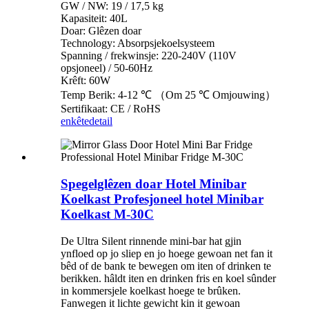
GW / NW: 19 / 17,5 kg
Kapasiteit: 40L
Doar: Glêzen doar
Technology: Absorpsjekoelsysteem
Spanning / frekwinsje: 220-240V (110V
opsjoneel) / 50-60Hz
Krêft: 60W
Temp Berik: 4-12 ℃ （Om 25 ℃ Omjouwing）
Sertifikaat: CE / RoHS
enkête
detail
Spegelglêzen doar Hotel Minibar
Koelkast Profesjoneel hotel Minibar
Koelkast M-30C
De Ultra Silent rinnende mini-bar hat gjin
ynfloed op jo sliep en jo hoege gewoan net fan it
bêd of de bank te bewegen om iten of drinken te
berikken. hâldt iten en drinken fris en koel sûnder
in kommersjele koelkast hoege te brûken.
Fanwegen it lichte gewicht kin it gewoan