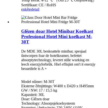
Temp Berik: 4-12 ℃ （Om 25 ℃ Omjouwing）
Sertifikaat: CE / RoHS
enkête
detail
Glêzen doar Hotel Minibar Koelkast
Professional Hotel Mini koelkast M-
30T
De MDE 30L beskoattele minibar, spesjaal
ûntworpen foar de hotelkeamer, befettet
absorptytechnology, leveret stille wurking en
leech enerzjyferbrûk. Hiel effisjint om't it enerzjy
beoardiele is A +
Model nûmer: M-30T
Eksterne ôfmjittings: W400 x D420 x H495mm
GW / NW: 17 / 15,5 kg
Kapasiteit: 30L
Doar: Glêzen doar
Technology: Absorpsjekoelsysteem
Spanning / frekwinsje: 220-240V (110V