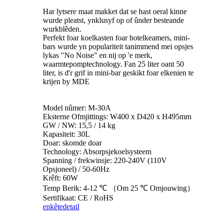
Har lytsere maat makket dat se hast oeral kinne
wurde pleatst, ynklusyf op of ûnder besteande
wurkblêden.
Perfekt foar koelkasten foar hotelkeamers, mini-
bars wurde yn populariteit tanimmend mei opsjes
lykas "No Noise" en nij op 'e merk,
waarmtepomptechnology. Fan 25 liter oant 50
liter, is d'r grif in mini-bar geskikt foar elkenien te
krijen by MDE
Model nûmer: M-30A
Eksterne Ofmjittings: W400 x D420 x H495mm
GW / NW: 15,5 / 14 kg
Kapasiteit: 30L
Doar: skomde doar
Technology: Absorpsjekoelsysteem
Spanning / frekwinsje: 220-240V (110V
Opsjoneel) / 50-60Hz
Krêft: 60W
Temp Berik: 4-12 ℃ （Om 25 ℃ Omjouwing）
Sertifikaat: CE / RoHS
enkête
detail