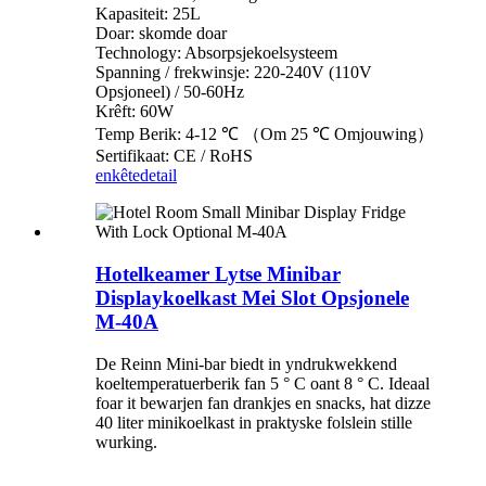
Kapasiteit: 25L
Doar: skomde doar
Technology: Absorpsjekoelsysteem
Spanning / frekwinsje: 220-240V (110V
Opsjoneel) / 50-60Hz
Krêft: 60W
Temp Berik: 4-12 ℃ （Om 25 ℃ Omjouwing）
Sertifikaat: CE / RoHS
enkête
detail
Hotelkeamer Lytse Minibar
Displaykoelkast Mei Slot Opsjonele
M-40A
De Reinn Mini-bar biedt in yndrukwekkend
koeltemperatuerberik fan 5 ° C oant 8 ° C. Ideaal
foar it bewarjen fan drankjes en snacks, hat dizze
40 liter minikoelkast in praktyske folslein stille
wurking.