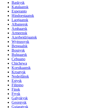
Baskysk
Katalaansk
Esperanto
Hindoestaansk
Laotjaansk
Albaneesk
Amhaarsk
Armeensk
Azerbeidzjaansk
Wytrussysk
Bengaalsk
Bosnysk
Bulgaarsk
Cebuano
Chichewa
Korsikaansk
Kroatysk
Nederlânsk
Estysk
Filipino
Finsk
Frysk
Galyskysk
Georgysk
Gujaratysk