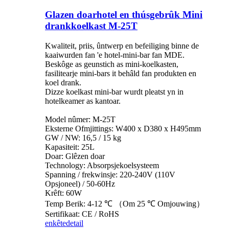
Glazen doarhotel en thúsgebrûk Mini
drankkoelkast M-25T
Kwaliteit, priis, ûntwerp en befeiliging binne de
kaaiwurden fan 'e hotel-mini-bar fan MDE.
Beskôge as geunstich as mini-koelkasten,
fasilitearje mini-bars it behâld fan produkten en
koel drank.
Dizze koelkast mini-bar wurdt pleatst yn in
hotelkeamer as kantoar.
Model nûmer: M-25T
Eksterne Ofmjittings: W400 x D380 x H495mm
GW / NW: 16,5 / 15 kg
Kapasiteit: 25L
Doar: Glêzen doar
Technology: Absorpsjekoelsysteem
Spanning / frekwinsje: 220-240V (110V
Opsjoneel) / 50-60Hz
Krêft: 60W
Temp Berik: 4-12 ℃ （Om 25 ℃ Omjouwing）
Sertifikaat: CE / RoHS
enkête
detail