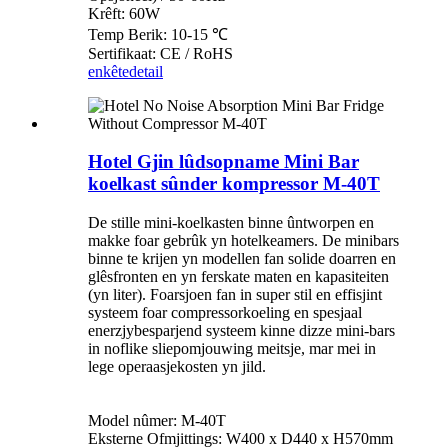
Krêft: 60W
Temp Berik: 10-15 ℃
Sertifikaat: CE / RoHS
enkête
detail
Hotel Gjin lûdsopname Mini Bar
koelkast sûnder kompressor M-40T
De stille mini-koelkasten binne ûntworpen en
makke foar gebrûk yn hotelkeamers. De minibars
binne te krijen yn modellen fan solide doarren en
glêsfronten en yn ferskate maten en kapasiteiten
(yn liter). Foarsjoen fan in super stil en effisjint
systeem foar compressorkoeling en spesjaal
enerzjybesparjend systeem kinne dizze mini-bars
in noflike sliepomjouwing meitsje, mar mei in
lege operaasjekosten yn jild.
Model nûmer: M-40T
Eksterne Ofmjittings: W400 x D440 x H570mm