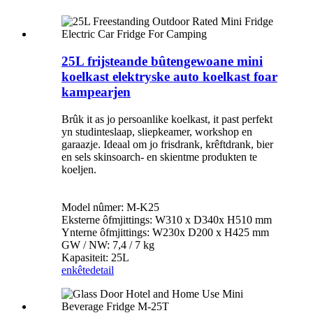
25L frijsteande bûtengewoane mini
koelkast elektryske auto koelkast foar
kampearjen
Brûk it as jo persoanlike koelkast, it past perfekt
yn studinteslaap, sliepkeamer, workshop en
garaazje. Ideaal om jo frisdrank, krêftdrank, bier
en sels skinsoarch- en skientme produkten te
koeljen.
Model nûmer: M-K25
Eksterne ôfmjittings: W310 x D340x H510 mm
Ynterne ôfmjittings: W230x D200 x H425 mm
GW / NW: 7,4 / 7 kg
Kapasiteit: 25L
enkête
detail