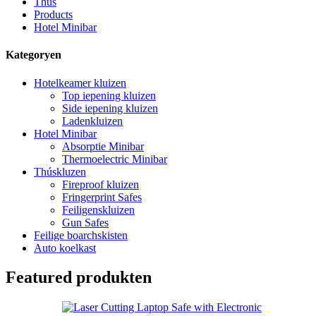
Thús
Products
Hotel Minibar
Kategoryen
Hotelkeamer kluizen
Top iepening kluizen
Side iepening kluizen
Ladenkluizen
Hotel Minibar
Absorptie Minibar
Thermoelectric Minibar
Thúskluzen
Fireproof kluizen
Fringerprint Safes
Feiligenskluizen
Gun Safes
Feilige boarchskisten
Auto koelkast
Featured produkten