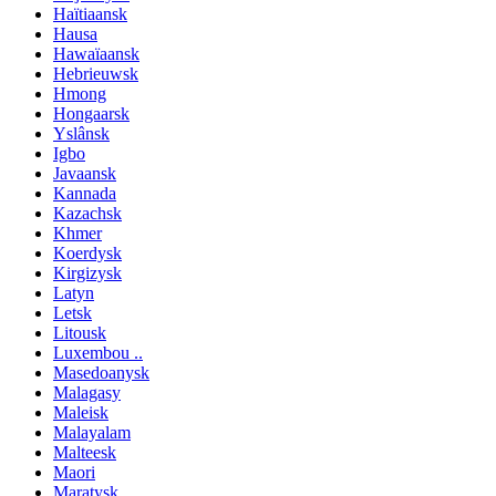
Haïtiaansk
Hausa
Hawaïaansk
Hebrieuwsk
Hmong
Hongaarsk
Yslânsk
Igbo
Javaansk
Kannada
Kazachsk
Khmer
Koerdysk
Kirgizysk
Latyn
Letsk
Litousk
Luxembou ..
Masedoanysk
Malagasy
Maleisk
Malayalam
Malteesk
Maori
Maratysk