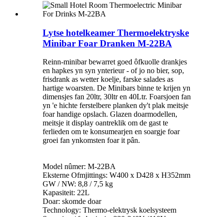
Lytse hotelkeamer Thermoelektryske
Minibar Foar Dranken M-22BA
Reinn-minibar bewarret goed ôfkuolle drankjes
en hapkes yn syn ynterieur - of jo no bier, sop,
frisdrank as wetter koelje, farske salades as
hartige woarsten. De Minibars binne te krijen yn
dimensjes fan 20ltr, 30ltr en 40Ltr. Foarsjoen fan
yn 'e hichte ferstelbere planken dy't plak meitsje
foar handige opslach. Glazen doarmodellen,
meitsje it display oantreklik om de gast te
ferlieden om te konsumearjen en soargje foar
groei fan ynkomsten foar it pân.
Model nûmer: M-22BA
Eksterne Ofmjittings: W400 x D428 x H352mm
GW / NW: 8,8 / 7,5 kg
Kapasiteit: 22L
Doar: skomde doar
Technology: Thermo-elektrysk koelsysteem