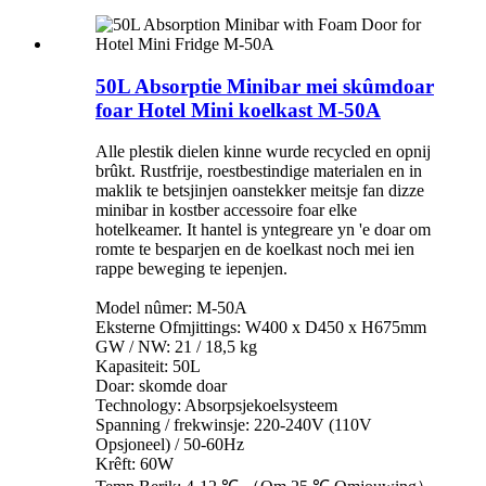
50L Absorptie Minibar mei skûmdoar
foar Hotel Mini koelkast M-50A
Alle plestik dielen kinne wurde recycled en opnij
brûkt. Rustfrije, roestbestindige materialen en in
maklik te betsjinjen oanstekker meitsje fan dizze
minibar in kostber accessoire foar elke
hotelkeamer. It hantel is yntegreare yn 'e doar om
romte te besparjen en de koelkast noch mei ien
rappe beweging te iepenjen.
Model nûmer: M-50A
Eksterne Ofmjittings: W400 x D450 x H675mm
GW / NW: 21 / 18,5 kg
Kapasiteit: 50L
Doar: skomde doar
Technology: Absorpsjekoelsysteem
Spanning / frekwinsje: 220-240V (110V
Opsjoneel) / 50-60Hz
Krêft: 60W