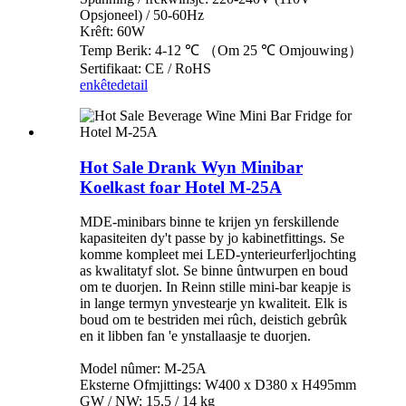
Opsjoneel) / 50-60Hz
Krêft: 60W
Temp Berik: 4-12 ℃ （Om 25 ℃ Omjouwing）
Sertifikaat: CE / RoHS
enkête
detail
Hot Sale Drank Wyn Minibar
Koelkast foar Hotel M-25A
MDE-minibars binne te krijen yn ferskillende
kapasiteiten dy't passe by jo kabinetfittings. Se
komme kompleet mei LED-ynterieurferljochting
as kwalitatyf slot. Se binne ûntwurpen en boud
om te duorjen. In Reinn stille mini-bar keapje is
in lange termyn ynvestearje yn kwaliteit. Elk is
boud om te bestriden mei rûch, deistich gebrûk
en it libben fan 'e ynstallaasje te duorjen.
Model nûmer: M-25A
Eksterne Ofmjittings: W400 x D380 x H495mm
GW / NW: 15,5 / 14 kg