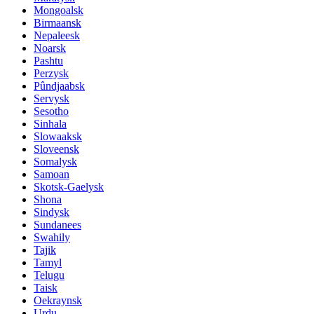
Mongoalsk
Birmaansk
Nepaleesk
Noarsk
Pashtu
Perzysk
Pûndjaabsk
Servysk
Sesotho
Sinhala
Slowaaksk
Sloveensk
Somalysk
Samoan
Skotsk-Gaelysk
Shona
Sindysk
Sundanees
Swahily
Tajik
Tamyl
Telugu
Taisk
Oekraynsk
Urdu