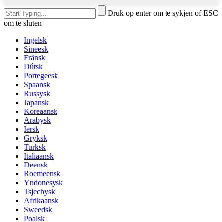
Druk op enter om te sykjen of ESC
om te sluten
Ingelsk
Sineesk
Frânsk
Dútsk
Portegeesk
Spaansk
Russysk
Japansk
Koreaansk
Arabysk
Iersk
Gryksk
Turksk
Italiaansk
Deensk
Roemeensk
Yndonesysk
Tsjechysk
Afrikaansk
Sweedsk
Poalsk