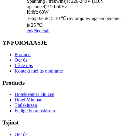
Spanning / frekwinsje: 220-240V (110V
opsjoneel) / 50-60Hz
Krêft: 60W
Temp berik: 5-10 ℃ (by omjouwingstemperatuer
is 25 ℃)
enkête
detail
YNFORMAASJE
Products
Oer ús
Lêste nijs
Kontakt mei ús opnimme
Products
Hotelkeamer kluizen
Hotel Minibar
Thúskluzen
Feilige boarchskisten
Tsjinst
Oer ús