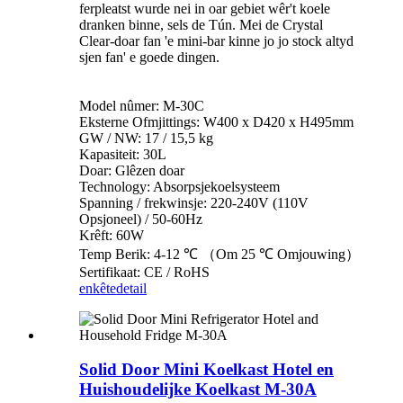
ferpleatst wurde nei in oar gebiet wêr't koele
dranken binne, sels de Tún. Mei de Crystal
Clear-doar fan 'e mini-bar kinne jo jo stock altyd
sjen fan' e goede dingen.
Model nûmer: M-30C
Eksterne Ofmjittings: W400 x D420 x H495mm
GW / NW: 17 / 15,5 kg
Kapasiteit: 30L
Doar: Glêzen doar
Technology: Absorpsjekoelsysteem
Spanning / frekwinsje: 220-240V (110V
Opsjoneel) / 50-60Hz
Krêft: 60W
Temp Berik: 4-12 ℃ （Om 25 ℃ Omjouwing）
Sertifikaat: CE / RoHS
enkête
detail
Solid Door Mini Koelkast Hotel en
Huishoudelijke Koelkast M-30A