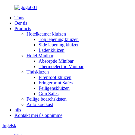
Thús
Oer ús
Products
Hotelkeamer kluizen
Top iepening kluizen
Side iepening kluizen
Ladenkluizen
Hotel Minibar
Absorptie Minibar
Thermoelectric Minibar
Thúskluzen
Fireproof kluizen
Fringerprint Safes
Feiligenskluizen
Gun Safes
Feilige boarchskisten
Auto koelkast
nijs
Kontakt mei ús opnimme
Ingelsk