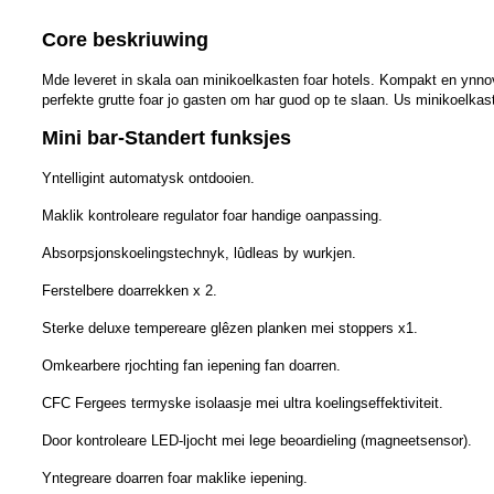
Core beskriuwing
Mde leveret in skala oan minikoelkasten foar hotels. Kompakt en ynno
perfekte grutte foar jo gasten om har guod op te slaan. Us minikoelka
Mini bar-Standert funksjes
Yntelligint automatysk ontdooien.
Maklik kontroleare regulator foar handige oanpassing.
Absorpsjonskoelingstechnyk, lûdleas by wurkjen.
Ferstelbere doarrekken x 2.
Sterke deluxe tempereare glêzen planken mei stoppers x1.
Omkearbere rjochting fan iepening fan doarren.
CFC Fergees termyske isolaasje mei ultra koelingseffektiviteit.
Door kontroleare LED-ljocht mei lege beoardieling (magneetsensor).
Yntegreare doarren foar maklike iepening.