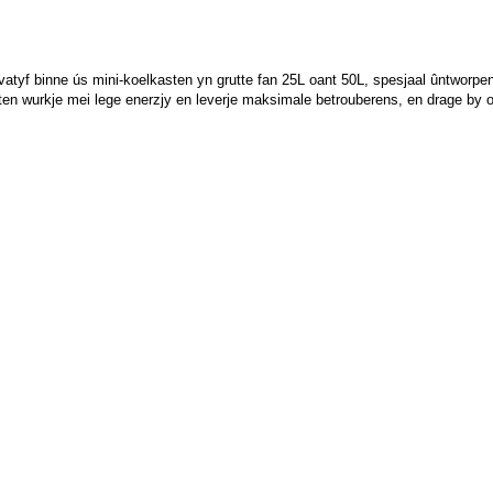
vatyf binne ús mini-koelkasten yn grutte fan 25L oant 50L, spesjaal ûntworp
sten wurkje mei lege enerzjy en leverje maksimale betrouberens, en drage by