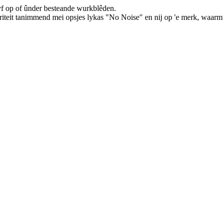
syf op of ûnder besteande wurkblêden.
iteit tanimmend mei opsjes lykas "No Noise" en nij op 'e merk, waarmtep