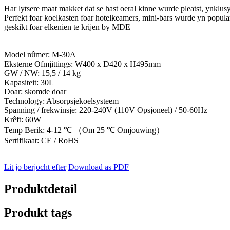
Har lytsere maat makket dat se hast oeral kinne wurde pleatst, ynklu
Perfekt foar koelkasten foar hotelkeamers, mini-bars wurde yn popular
geskikt foar elkenien te krijen by MDE
Model nûmer: M-30A
Eksterne Ofmjittings: W400 x D420 x H495mm
GW / NW: 15,5 / 14 kg
Kapasiteit: 30L
Doar: skomde doar
Technology: Absorpsjekoelsysteem
Spanning / frekwinsje: 220-240V (110V Opsjoneel) / 50-60Hz
Krêft: 60W
Temp Berik: 4-12 ℃ （Om 25 ℃ Omjouwing）
Sertifikaat: CE / RoHS
Lit jo berjocht efter
Download as PDF
Produktdetail
Produkt tags