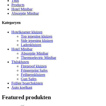
Thús
Products
Hotel Minibar
Absorptie Minibar
Kategoryen
Hotelkeamer kluizen
Top iepening kluizen
Side iepening kluizen
Ladenkluizen
Hotel Minibar
Absorptie Minibar
Thermoelectric Minibar
Thúskluzen
Fireproof kluizen
Fringerprint Safes
Feiligenskluizen
Gun Safes
Feilige boarchskisten
Auto koelkast
Featured produkten