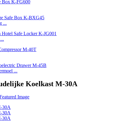
 ...
...
rmoel ...
udelijke Koelkast M-30A