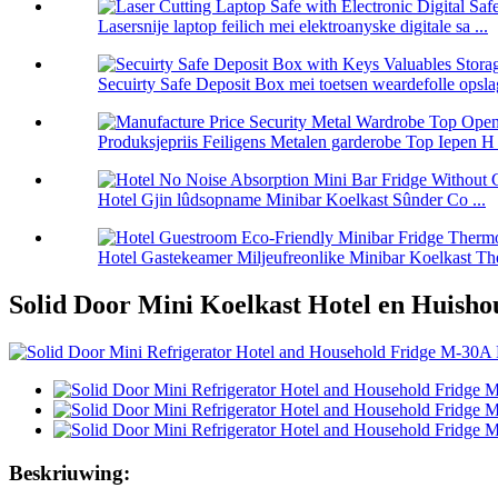
Lasersnije laptop feilich mei elektroanyske digitale sa ...
Secuirty Safe Deposit Box mei toetsen weardefolle opslag
Produksjepriis Feiligens Metalen garderobe Top Iepen H 
Hotel Gjin lûdsopname Minibar Koelkast Sûnder Co ...
Hotel Gastekeamer Miljeufreonlike Minibar Koelkast The
Solid Door Mini Koelkast Hotel en Huisho
Beskriuwing: