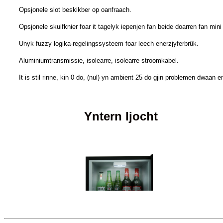
Opsjonele slot beskikber op oanfraach.
Opsjonele skuifknier foar it tagelyk iepenjen fan beide doarren fan mini
Unyk fuzzy logika-regelingssysteem foar leech enerzjyferbrûk.
Aluminiumtransmissie, isolearre, isolearre stroomkabel.
It is stil rinne, kin 0 do, (nul) yn ambient 25 do gjin problemen dwaa
Yntern ljocht