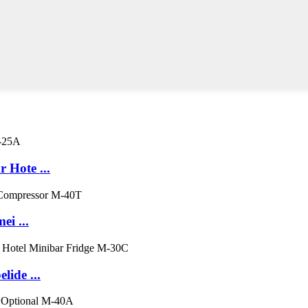
 Hote ...
ei ...
lide ...